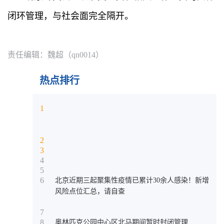
闭环管理，与社会面完全隔开。
责任编辑：魏超（qn0014）
热点排行
1
2
3
4
5
6
北京近期三起聚集性疫情已累计30余人感染！新增
风险点位汇总，请自查
7
8
奥林匹克公园中心区北马期间暂时封闭管理