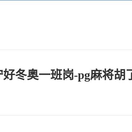
 守好冬奥一班岗-pg麻将