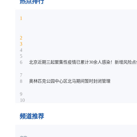
热点排行
1
2
3
4
5
6
北京近期三起聚集性疫情已累计30余人感染！新增风险点
7
8
奥林匹克公园中心区北马期间暂时封闭管理
9
10
频道推荐