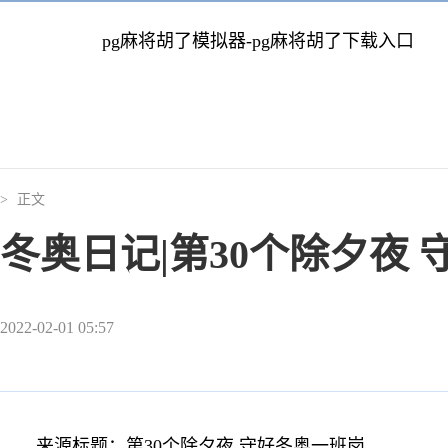
pg麻将胡了模拟器-pg麻将胡了下载入口
>
正文
冬奥日记|第30个除夕夜
2022-02-01 05:57
来源标题：第30个除夕夜 守好冬奥一班岗