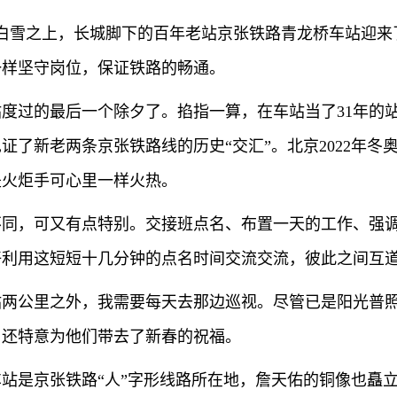
了皑皑白雪之上，长城脚下的百年老站京张铁路青龙桥车站迎
一样坚守岗位，保证铁路的畅通。
度过的最后一个除夕了。掐指一算，在车站当了31年的站
了新老两条京张铁路线的历史“交汇”。北京2022年冬
是火炬手可心里一样火热。
不同，可又有点特别。交接班点名、布置一天的工作、强
好利用这短短十几分钟的点名时间交流交流，彼此之间互
站两公里之外，我需要每天去那边巡视。尽管已是阳光普
，还特意为他们带去了新春的祝福。
站是京张铁路“人”字形线路所在地，詹天佑的铜像也矗