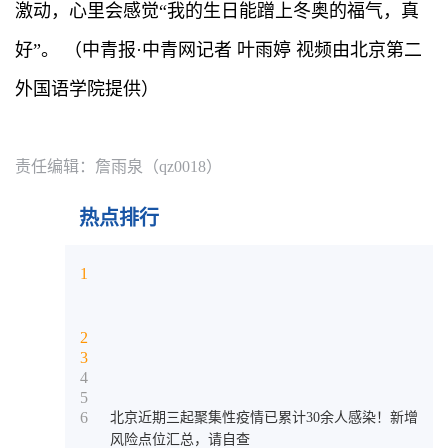
激动，心里会感觉“我的生日能蹭上冬奥的福气，真
好”。 （中青报·中青网记者 叶雨婷 视频由北京第二
外国语学院提供）
责任编辑：詹雨泉（qz0018）
热点排行
1
2
3
4
5
6
北京近期三起聚集性疫情已累计30余人感染！新增
风险点位汇总，请自查