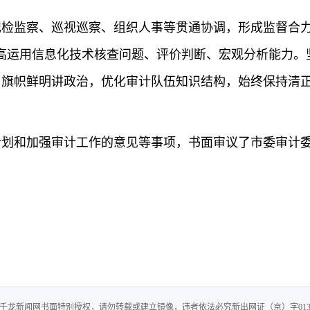
检监察、巡视巡察、组织人事等贯通协调，形成监督合力
高运用信息化技术核查问题、评价判断、宏观分析能力。
，旗帜鲜明讲政治，优化审计队伍知识结构，始终保持清
计划和加强审计工作的意见等事项，书面审议了市委审计委2
龙新闻网书面特别授权，请勿转载或建立镜像，违者依法必究新出网证（京）字013号 增值