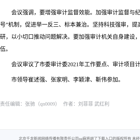
会议强调，要增强审计监督效能。加强审计监督与纪
号”机制，促进举一反三、标本兼治。坚持科技强审，提
研，以小切口推动问题解决。要加强审计机关自身建设
伍。
会议审议了市委审计委2021年工作要点、审计项目
市领导崔述强、张家明、李颖津、靳伟参加。
责任编辑：张驰（qn0009）
作者：刘菲菲 武红利
北京千龙新闻网络传播有限责任公司pg麻将胡了下载入口的版权所有 未经千