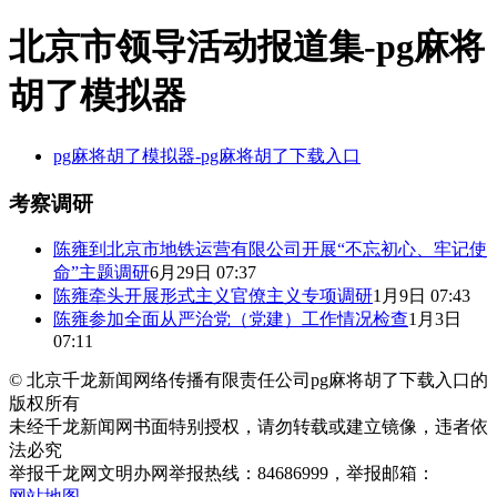
北京市领导活动报道集-pg麻将
胡了模拟器
pg麻将胡了模拟器-pg麻将胡了下载入口
考察调研
陈雍到北京市地铁运营有限公司开展“不忘初心、牢记使
命”主题调研
6月29日 07:37
陈雍牵头开展形式主义官僚主义专项调研
1月9日 07:43
陈雍参加全面从严治党（党建）工作情况检查
1月3日
07:11
© 北京千龙新闻网络传播有限责任公司pg麻将胡了下载入口的
版权所有
未经千龙新闻网书面特别授权，请勿转载或建立镜像，违者依
法必究
举报
千龙网文明办网举报热线：84686999，举报邮箱：
网站地图